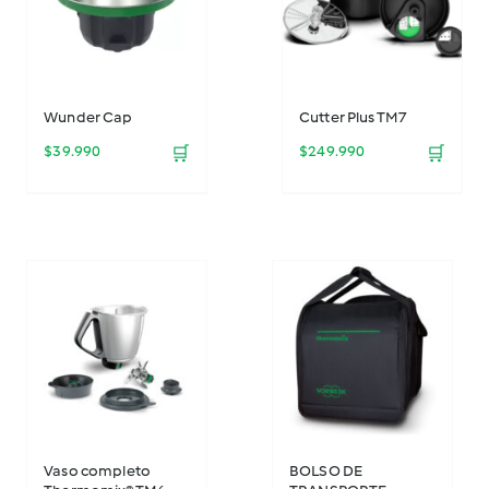
Wunder Cap
Cutter Plus TM7
$
39.990
🛒
$
249.990
🛒
Vaso completo
BOLSO DE