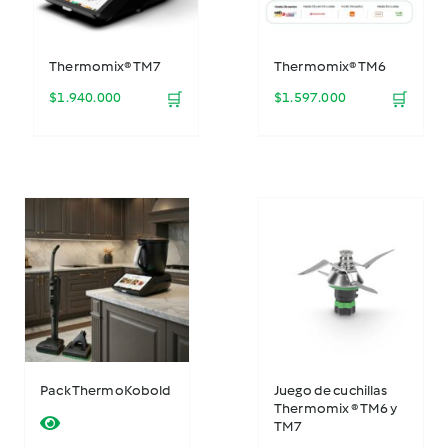
Thermomix® TM7
Thermomix® TM6
$
1.940.000
🛒
$
1.597.000
🛒
Pack ThermoKobold
Juego de cuchillas
Thermomix ® TM6 y
TM7