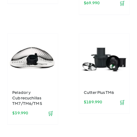
$
69.990
🛒
Pelador y
Cutter Plus TM6
Cubrecuchillas
$
189.990
🛒
TM7/TM6/TM5
$
39.990
🛒