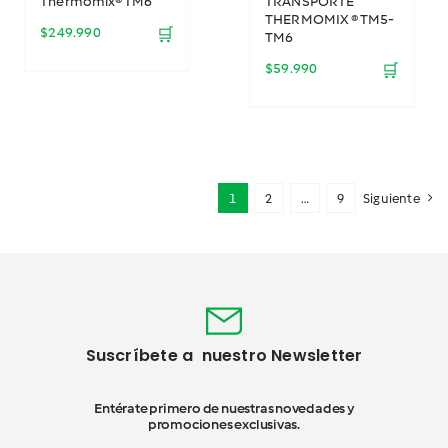
Thermomix® TM6
TRANSPORTE
THERMOMIX ® TM5-
$
249.990
🛒
TM6
$
59.990
🛒
1
2
…
9
Siguiente
Suscríbete a nuestro Newsletter
Entérate primero de nuestras novedades y
promociones exclusivas.