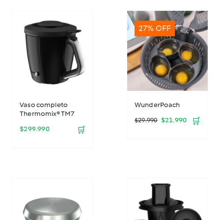
27% OFF
Vaso completo
WunderPoach
Thermomix® TM7
El
El
$
21.990
🛒
$
29.990
$
299.990
🛒
precio
precio
original
actual
era:
es:
$29.990.
$21.990.