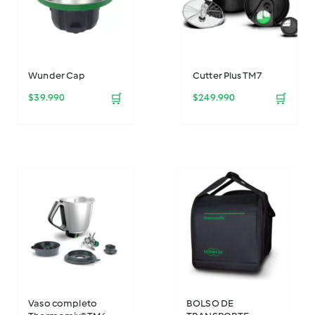
Wunder Cap
Cutter Plus TM7
$
39.990
🛒
$
249.990
🛒
Vaso completo
BOLSO DE