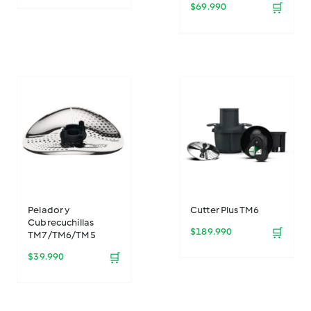
$
69.990
🛒
Pelador y
Cutter Plus TM6
Cubrecuchillas
$
189.990
🛒
TM7/TM6/TM5
$
39.990
🛒