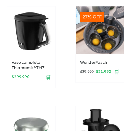
27% OFF
Vaso completo
WunderPoach
Thermomix® TM7
El
El
$
21.990
🛒
$
29.990
$
299.990
🛒
precio
precio
original
actual
era:
es:
$29.990.
$21.990.