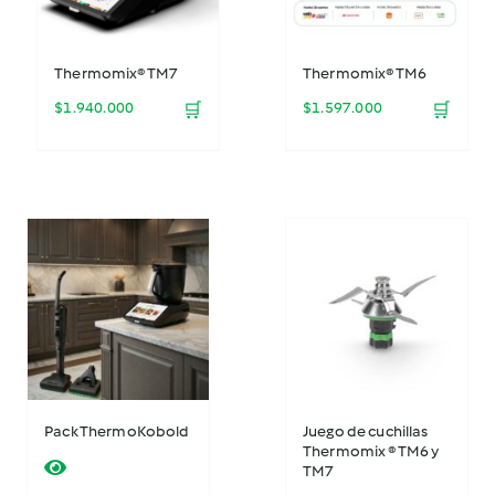
Thermomix® TM7
Thermomix® TM6
$
1.940.000
🛒
$
1.597.000
🛒
Pack ThermoKobold
Juego de cuchillas
Thermomix ® TM6 y
TM7