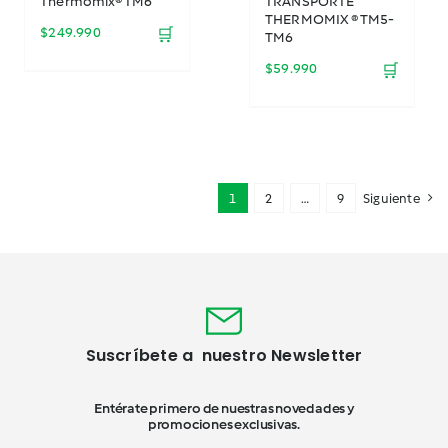
Thermomix® TM6
TRANSPORTE
THERMOMIX ® TM5-
$
249.990
🛒
TM6
$
59.990
🛒
1
2
…
9
Siguiente
Suscríbete a nuestro Newsletter
Entérate primero de nuestras novedades y
promociones exclusivas.