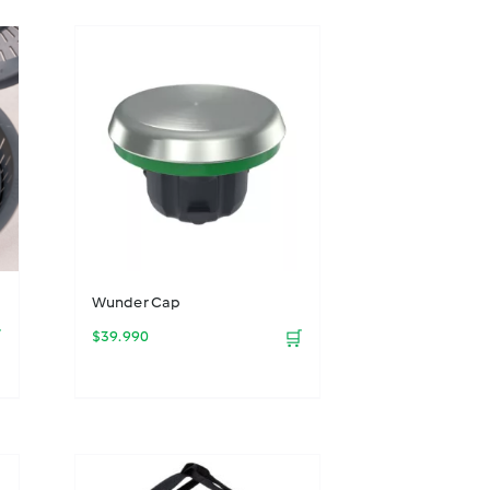
Wunder Cap

$
39.990
🛒