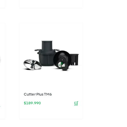
Cutter Plus TM6
$
189.990
🛒
