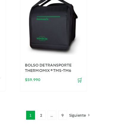
BOLSO DE TRANSPORTE
THERMOMIX ® TM5-TM6

$
59.990
🛒
1
2
…
9
Siguiente