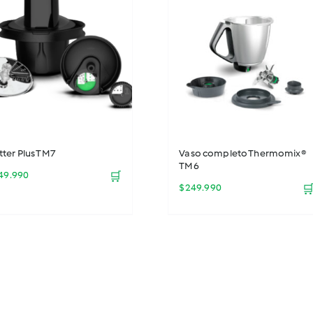
$29.990.
$21.990.
tter Plus TM7
Vaso completo Thermomix®
TM6
49.990
🛒
$
249.990
