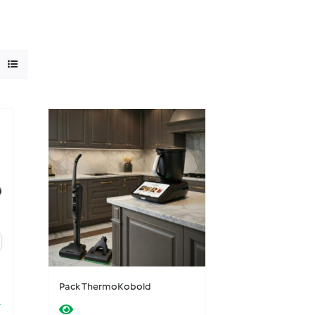
Pack ThermoKobold
