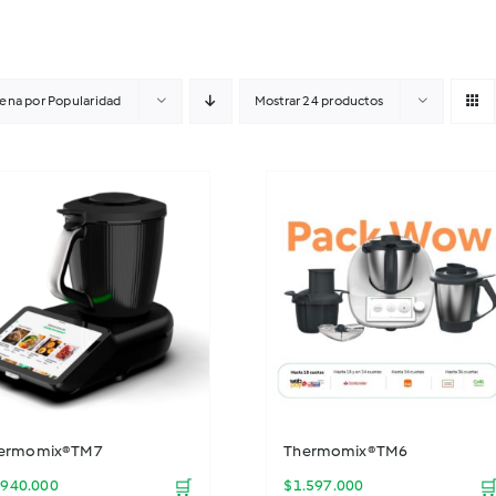
ena por
Popularidad
Mostrar
24 productos
ermomix® TM7
Thermomix® TM6
.940.000
🛒
$
1.597.000
