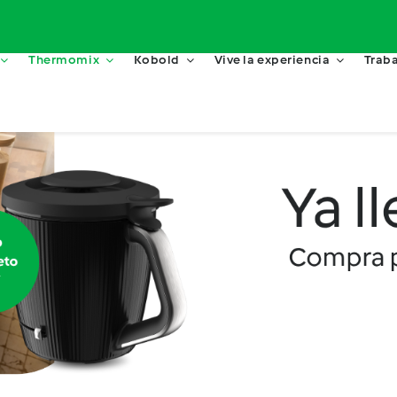
Thermomix
Kobold
Vive la experiencia
Traba