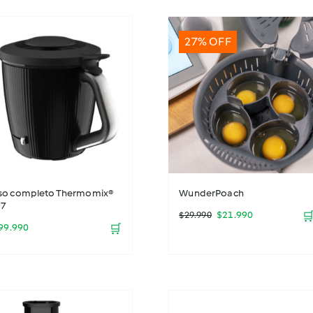
27% OFF
so completo Thermomix®
WunderPoach
7
El
El
$
21.990

$
29.990
99.990
🛒
precio
precio
original
actual
era:
es: