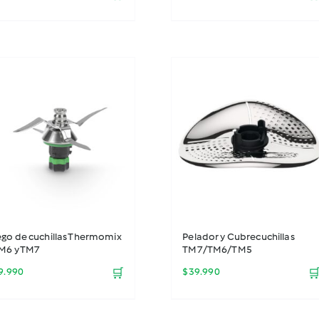
ego de cuchillas Thermomix
Pelador y Cubrecuchillas
TM6 y TM7
TM7/TM6/TM5
9.990
🛒
$
39.990
