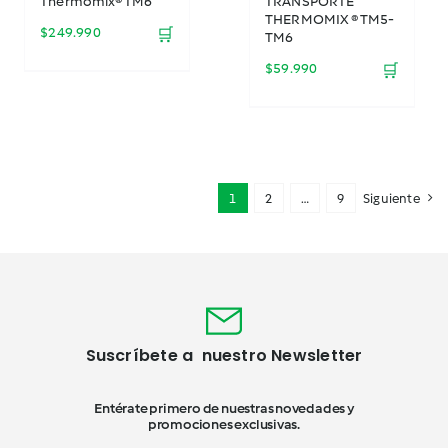
Thermomix® TM6
TRANSPORTE
THERMOMIX ® TM5-
$
249.990
🛒
TM6
$
59.990
🛒
1
2
…
9
Siguiente
Suscríbete a nuestro Newsletter
Entérate primero de nuestras novedades y
promociones exclusivas.