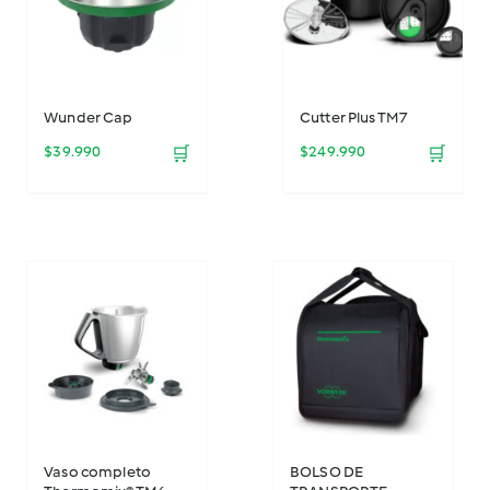
Wunder Cap
Cutter Plus TM7
$
39.990
🛒
$
249.990
🛒
Vaso completo
BOLSO DE