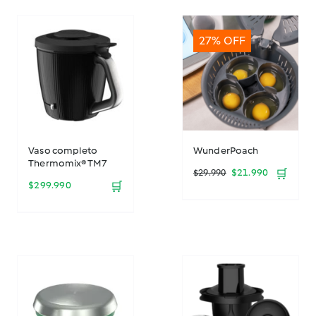
27% OFF
Vaso completo
WunderPoach
Thermomix® TM7
El
El
$
21.990
🛒
$
29.990
$
299.990
🛒
precio
precio
original
actual
era:
es:
$29.990.
$21.990.