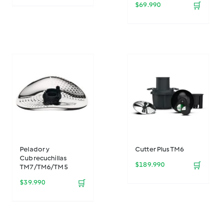
$
69.990
🛒
Pelador y
Cutter Plus TM6
Cubrecuchillas
$
189.990
🛒
TM7/TM6/TM5
$
39.990
🛒