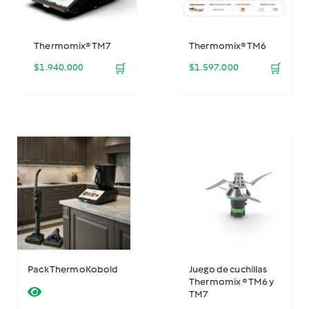
Thermomix® TM7
Thermomix® TM6
$
1.940.000
🛒
$
1.597.000
🛒
Pack ThermoKobold
Juego de cuchillas
Thermomix ® TM6 y
TM7