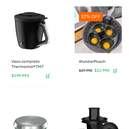
27% OFF
Vaso completo
WunderPoach
Thermomix® TM7
El
El
$
21.990
🛒
$
29.990
$
299.990
🛒
precio
precio
original
actual
era:
es:
$29.990.
$21.990.