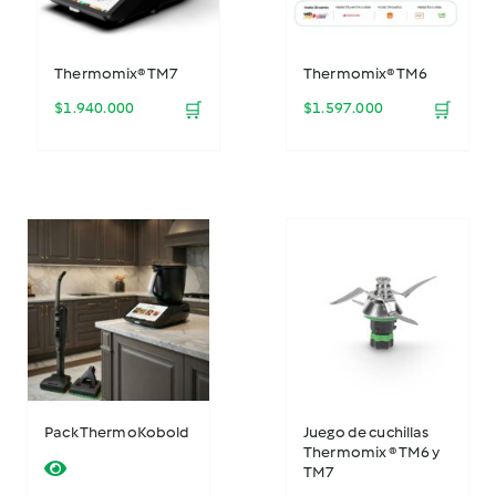
Thermomix® TM7
Thermomix® TM6
$
1.940.000
🛒
$
1.597.000
🛒
Pack ThermoKobold
Juego de cuchillas
Thermomix ® TM6 y
TM7