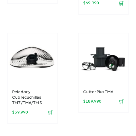
$
69.990
🛒
Pelador y
Cutter Plus TM6
Cubrecuchillas
$
189.990
🛒
TM7/TM6/TM5
$
39.990
🛒