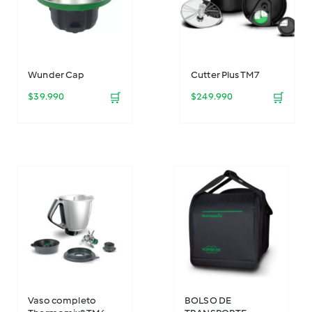
Wunder Cap
Cutter Plus TM7
$
39.990
🛒
$
249.990
🛒
Vaso completo
BOLSO DE