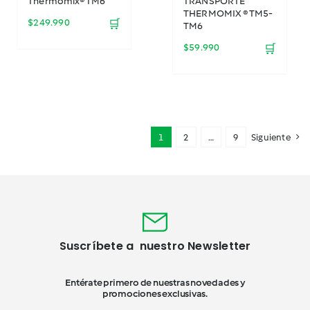
Thermomix® TM6
TRANSPORTE
THERMOMIX ® TM5-
$
249.990
🛒
TM6
$
59.990
🛒
1
2
…
9
Siguiente
Suscríbete a nuestro Newsletter
Entérate primero de nuestras novedades y
promociones exclusivas.