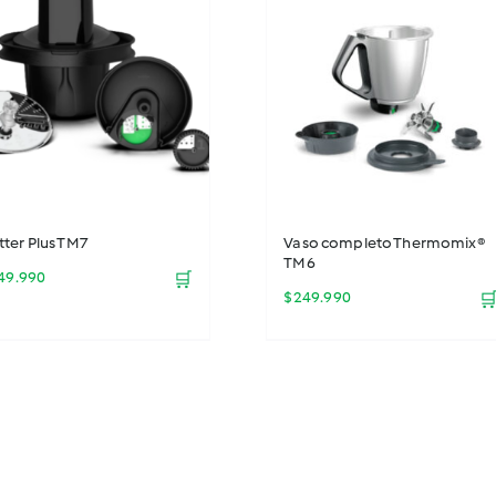
$29.990.
$21.990.
tter Plus TM7
Vaso completo Thermomix®
TM6
49.990
🛒
$
249.990
