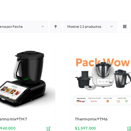
ena por
Fecha
Mostrar
12 productos
ermomix® TM7
Thermomix® TM6
.940.000
🛒
$
1.597.000
