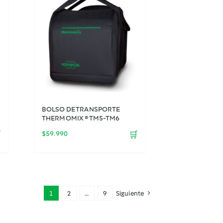
BOLSO DE TRANSPORTE
THERMOMIX ® TM5-TM6

$
59.990
🛒
1
2
…
9
Siguiente