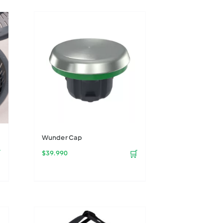
Wunder Cap

$
39.990
🛒