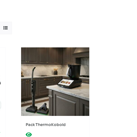
Pack ThermoKobold
