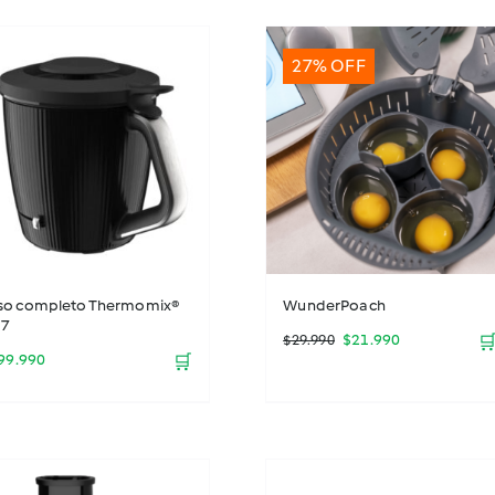
27% OFF
so completo Thermomix®
WunderPoach
7
El
El
$
21.990

$
29.990
99.990
🛒
precio
precio
original
actual
era:
es: