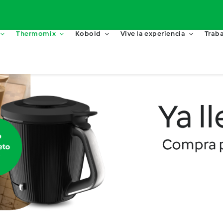
Thermomix
Kobold
Vive la experiencia
Traba