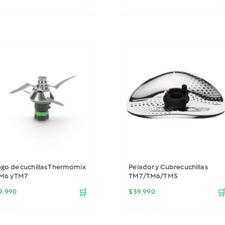
ego de cuchillas Thermomix
Pelador y Cubrecuchillas
TM6 y TM7
TM7/TM6/TM5
9.990
🛒
$
39.990
