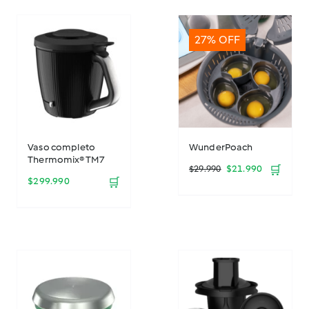
27% OFF
Vaso completo
WunderPoach
Thermomix® TM7
El
El
$
21.990
🛒
$
29.990
$
299.990
🛒
precio
precio
original
actual
era:
es:
$29.990.
$21.990.