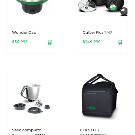
Wunder Cap
Cutter Plus TM7
$
39.990
🛒
$
249.990
🛒
Vaso completo
BOLSO DE