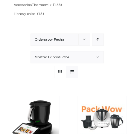
Accesorios Thermomix
(168)
Libros y chips
(18)
Ordena por
Fecha
Mostrar
12 productos