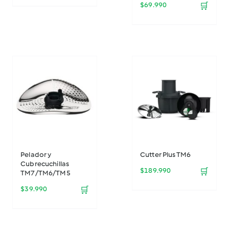
$
69.990
🛒
Pelador y
Cutter Plus TM6
Cubrecuchillas
$
189.990
🛒
TM7/TM6/TM5
$
39.990
🛒