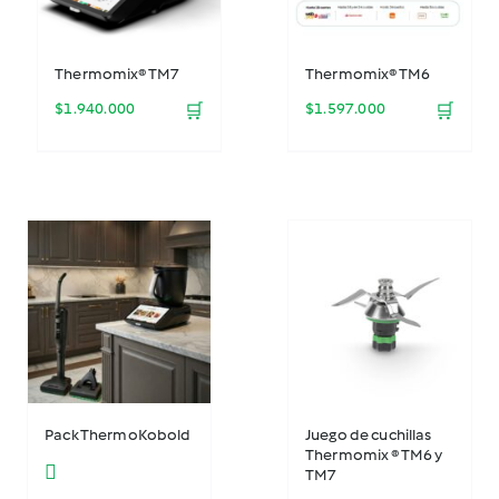
Thermomix® TM7
Thermomix® TM6
$
1.940.000
🛒
$
1.597.000
🛒
Pack ThermoKobold
Juego de cuchillas
Thermomix ® TM6 y
TM7