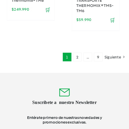
Thermomix® TM6
TRANSPORTE
THERMOMIX ® TM5-
$
249.990
🛒
TM6
$
59.990
🛒
1
2
…
9
Siguiente
Suscríbete a nuestro Newsletter
Entérate primero de nuestras novedades y
promociones exclusivas.